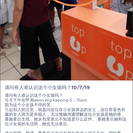
PRE-PREGNANCY
PREGNANCY
POST-BIRTH
PARENTING
请问有人谁认识这个小女孩吗？10/7/19
What should I out for when choosing
请问有人谁认识这个小女孩吗？
my OB/GYN?
今天下午在甲洞aeon big kepong 5：15pm
因为这个小女孩不停的哭,
引起别人的注意，就盘问这位在小女孩身边的女士，这位穿蓝色衣
One of the major milestones to scratch off your list early
服的女人因为是外籍人，无法整确沟通理解这位小女孩是她的谁，
on is choosing the right OB/GYN doctor. But how do you
要她拿出生纸，她从包里拿出不知道是什么证件。 要她拿出她和这
go about deciding which doctor is the right one for you?
位小女孩的生活照，她也无法拿出。
Read more in Connected Mums.