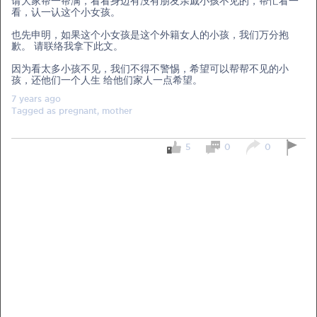
请大家帮一帮满，看看身边有没有朋友亲戚小孩不见的，帮忙看一
看，认一认这个小女孩。
Pre-Pregnancy
Pregnancy
也先申明，如果这个小女孩是这个外籍女人的小孩，我们万分抱
歉。 请联络我拿下此文。
Read More
因为看太多小孩不见，我们不得不警惕，希望可以帮帮不见的小
孩，还他们一个人生 给他们家人一点希望。
EXCLUSIVELY FOR OUR
7 years
ago
Tagged as
pregnant, mother
SPECIAL MUMS
5
0
0
Get Free Samples &
Updates on Promos
Get free samples sent straight to your
doorstep. Be the first to know on the
latest promotions, events and
happenings.
Chat with Nutritionist
Get instant dietary advice from certified
experts to achieve your health goals.