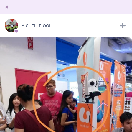
MICHELLE OOI
Upload Receipt
PREGNANCY
POST BIRTH
PARENTING