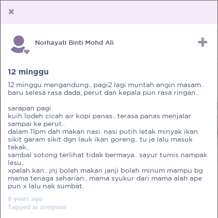
Norhayati Binti Mohd Ali
Upload Receipt
PREGNANCY
POST BIRTH
PARENTING
12 minggu
12 minggu mengandung.. pagi2 lagi muntah angin masam..
baru selesa rasa dada, perut dan kepala pun rasa ringan..
sarapan pagi
kuih lodeh cicah air kopi panas.. terasa panas menjalar
sampai ke perut..
dalam 11pm dah makan nasi. nasi putih letak minyak ikan
sikit garam sikit dgn lauk ikan goreng.. tu je lalu masuk
tekak..
sambal sotong terlihat tidak bermaya.. sayur tumis nampak
lesu..
xpelah kan.. jnj boleh makan janji boleh minum mampu bg
mama tenaga seharian.. mama syukur dari mama alah ape
pun x lalu nak sumbat.
8 years
ago
Tagged as
pregnant