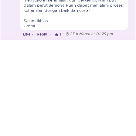
dalam perut.Semoga Puan dapat menjalani proses
kehamilan dengan baik dan ceria!
Pre-Pregnancy
Pregnancy
Read More
Salam Ikhlas,
Ummi
27th March at 01:25 pm
Like
•
Reply
•
1
EXCLUSIVELY FOR OUR
SPECIAL MUMS
Get Free Samples &
Updates on Promos
Get free samples sent straight to your
doorstep. Be the first to know on the
latest promotions, events and
happenings.
Chat with Nutritionist
Get instant dietary advice from certified
experts to achieve your health goals.