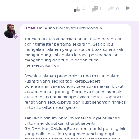
4
1
0
UMMI
Hai Puan Norhayati Binti Mohd Ali,
PRE-PREGNANCY
Tahniah di atas kehamilan puan! Puan berada di
akhir trimester pertama sekarang. Setiap ibu
mengalami alahan yang berbeza-beza setiap kali
PREGNANCY
mengandung. Ini adalah kerana perubahan ibu
mengandung dan tubuh badan cuba
POST-BIRTH
PARENTING
menyesuaikan diri.
Sewaktu alahan puan boleh cuba makan dalam
kuantiti yang sedikit tapi kerap.Seperti
pengalaman saya sendiri; saya suka makan biskut
atau pun buah potong. Perbanyakkan minum air
What should I out for when choosing
atau pun jus untuk mengelakkan hidrasi.Dapatkan
rehat yang secukupnya dan buat senaman ringkas
my OB/GYN?
untuk kekalkan kecergasan.
One of the major milestones to scratch off your list early
Teruskan minum Anmum Materna 2 gelas sehari
on is choosing the right OB/GYN doctor. But how do you
untuk mendapatkan khasiat seperti
go about deciding which doctor is the right one for you?
GA,DHA,Iron,Calcium,Folate dan nutrisi penting lain
yang baik untuk ibu yang mengandung bagi
Read more in Connected Mums.
menyokong kehamilan dan perkembangan bayi