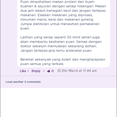
Puan dinasihatkan makan protein dan buah-
buahan & sayuran dengan setiap hidangan. Makan
dua jam dalam bahagian kecil dan jangan terlepas
makanan. Elakkan makanan yang diproses,
minuman manis, kanji dan makanan goreng.
Jumpa dietitician untuk menasihati pemakanan
puan.
PRE-PREGNANCY
Latihan yang kerap seperti 30 minit sehari juga
akan membantu kesihatan puan. Semak dengan
PREGNANCY
doktor sebelum memulakan sebarang latihan.
Jangan terlepas janji temu antenatal puan.
POST-BIRTH
PARENTING
Berehat sebanyak yang boleh dan mengharapkan
puan semua yang terbaik.
31st March at 11:44 am
Like
•
Reply
•
0
What should I out for when choosing
Load another
3
comments
my OB/GYN?
One of the major milestones to scratch off your list early
on is choosing the right OB/GYN doctor. But how do you
go about deciding which doctor is the right one for you?
Read more in Connected Mums.