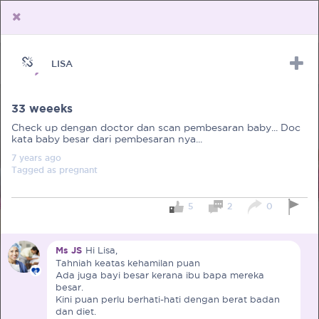
LISA
Upload Receipt
PREGNANCY
POST BIRTH
PARENTING
33 weeeks
Check up dengan doctor dan scan pembesaran baby... Doc
kata baby besar dari pembesaran nya...
7 years
ago
Tagged as
pregnant
5
2
0
Ms JS
Hi Lisa,
Tahniah keatas kehamilan puan
Ada juga bayi besar kerana ibu bapa mereka
besar.
Kini puan perlu berhati-hati dengan berat badan
dan diet.