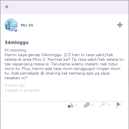
Mrs SS
Upload Receipt
PREGNANCY
POST BIRTH
PARENTING
34minggu
Hi mommy,
Harini saya genap 34minggu. 2/3 hari ni rasa sakit/tak
selesa di area Miss V. Normal ke? Tp rasa sakit/tak selesa tu
tak sepanjang masa la. Terutama waktu malam, nak tidur
mcm tu. Plus, harini ada rasa mcm senggugut ringan mcm
tu. Ada pendapat @ sharing tak tentang apa yg saya
rasakan ni?
9 years
ago
Tagged as
pregnant
3
0
0