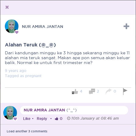
NUR AMIRA JANTAN
Upload Receipt
PREGNANCY
POST BIRTH
PARENTING
Alahan Teruk (@_@)
Dari kandungan minggu ke 3 hingga sekarang minggu ke 11
alahan mia teruk sangat. Makan ape pon semua akan keluar
balik. Normal ke untuk first trimester nie?
9 years
ago
Tagged as
pregnant
4
2
0
NUR AMIRA JANTAN
(^_^)
10th January at 08:46 am
Like
•
Reply
•
0
Load another
3
comments