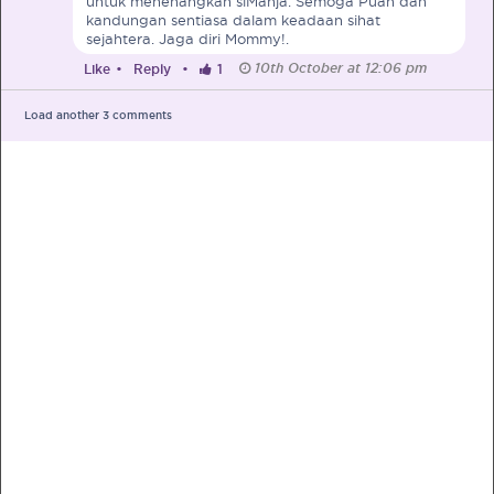
untuk menenangkan siManja. Semoga Puan dan
kandungan sentiasa dalam keadaan sihat
sejahtera. Jaga diri Mommy!.
10th October at 12:06 pm
Like
•
Reply
•
1
Load another
3
comments
PRE-PREGNANCY
PREGNANCY
POST-BIRTH
PARENTING
What should I out for when choosing
my OB/GYN?
One of the major milestones to scratch off your list early
on is choosing the right OB/GYN doctor. But how do you
go about deciding which doctor is the right one for you?
Read more in Connected Mums.