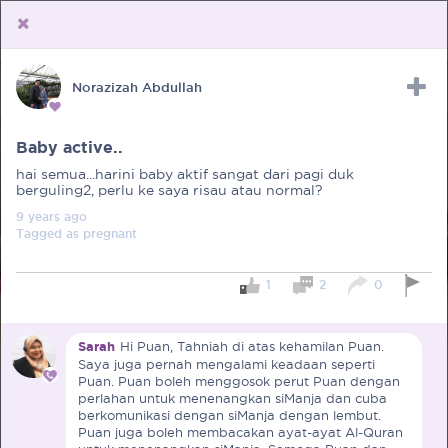
Norazizah Abdullah
Upload Receipt
PREGNANCY
POST BIRTH
PARENTING
Baby active..
hai semua...harini baby aktif sangat dari pagi duk
berguling2, perlu ke saya risau atau normal?
9 years
ago
Tagged as
pregnant
1
2
0
Sarah
Hi Puan, Tahniah di atas kehamilan Puan.
Saya juga pernah mengalami keadaan seperti
Puan. Puan boleh menggosok perut Puan dengan
perlahan untuk menenangkan siManja dan cuba
berkomunikasi dengan siManja dengan lembut.
Puan juga boleh membacakan ayat-ayat Al-Quran